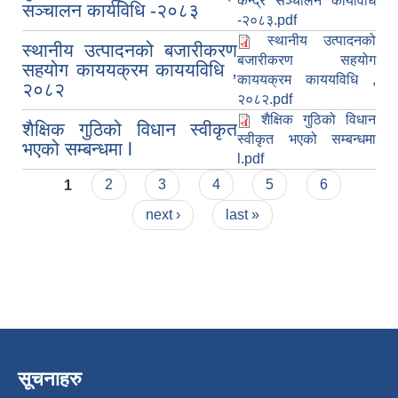
केन्द्र सञ्चालन कार्यविधि
सञ्चालन कार्यविधि -२०८३
-२०८३.pdf
स्थानीय उत्पादनको
स्थानीय उत्पादनको बजारीकरण
बजारीकरण सहयोग
सहयोग काययक्रम काययविधि ,
काययक्रम काययविधि ,
२०८२
२०८२.pdf
शैक्षिक गुठिको विधान
शैक्षिक गुठिको विधान स्वीकृत
स्वीकृत भएको सम्बन्धमा
भएको सम्बन्धमा l
l.pdf
Pages
1
2
3
4
5
6
next ›
last »
सूचनाहरु