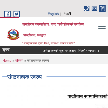
Skip to main content
English
नेपाली
पाख्रीबास नगरपालिका, नगर कार्यपालिकाको कार्यालय
,पाख्रीबास, धनकुटा
" पाख्रीबासको दृष्टि: शिक्षा, स्वास्थ्य, पर्यटन र कृषि "
सुचना
उम्मेद्बारहरुको सूची प्रकाशन गरिएको सम्बन्धमा ।
ठ
You are here
Home
»
परिचय
» संगठनात्मक स्वरुप
संगठनात्मक स्वरुप