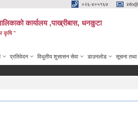
०२६-४०५१६७
info@
पालिकाको कार्यालय ,पाख्रीबास, धनकुटा
 र कृषि "
ा
प्रतिवेदन
विधुतीय शुसासन सेवा
डाउनलोड
सूचना तथा