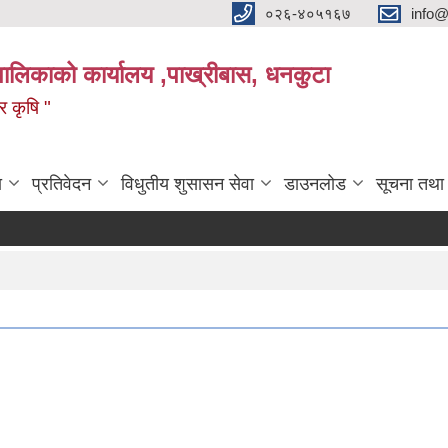
०२६-४०५१६७
info@
पालिकाको कार्यालय ,पाख्रीबास, धनकुटा
 र कृषि "
ा
प्रतिवेदन
विधुतीय शुसासन सेवा
डाउनलोड
सूचना तथा