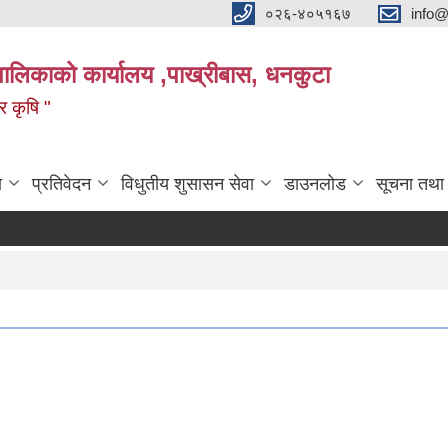
०२६-४०५१६७
info@
पालिकाको कार्यालय ,पाख्रीबास, धनकुटा
 र कृषि "
ा
प्रतिवेदन
विधुतीय शुसासन सेवा
डाउनलोड
सूचना तथा