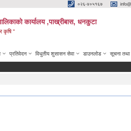
०२६-४०५१६७
info@
पालिकाको कार्यालय ,पाख्रीबास, धनकुटा
 र कृषि "
ा
प्रतिवेदन
विधुतीय शुसासन सेवा
डाउनलोड
सूचना तथा