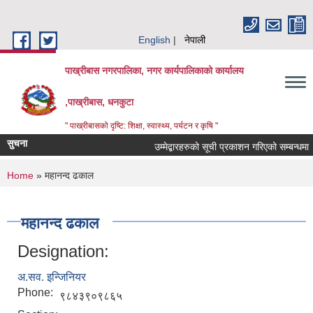
Skip to main content
English
नेपाली
पाख्रीबास नगरपालिका, नगर कार्यपालिकाको कार्यालय
,पाख्रीबास, धनकुटा
" पाख्रीबासको दृष्टि: शिक्षा, स्वास्थ्य, पर्यटन र कृषि "
सुचना
उम्मेद्बारहरुको सूची प्रकाशन गरिएको सम्बन्धमा 
You are here
Home
» महानन्द ढकाल
महानन्द ढकाल
Designation:
अ.सव. इन्जिनियर
Phone:
९८४३९०९८६५