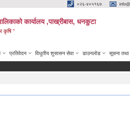
०२६-४०५१६७
info@
पालिकाको कार्यालय ,पाख्रीबास, धनकुटा
 र कृषि "
ा
प्रतिवेदन
विधुतीय शुसासन सेवा
डाउनलोड
सूचना तथा