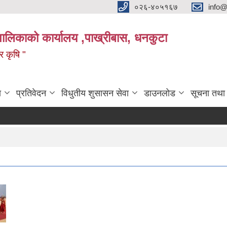
०२६-४०५१६७
info@
पालिकाको कार्यालय ,पाख्रीबास, धनकुटा
 र कृषि "
ा
प्रतिवेदन
विधुतीय शुसासन सेवा
डाउनलोड
सूचना तथा