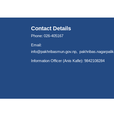
Contact Details
Phone: 026-405167
Email:
info@pakhribasmun.gov.np
,
pakhribas.nagarpal
Information Officer (Anis Kafle): 9842108284