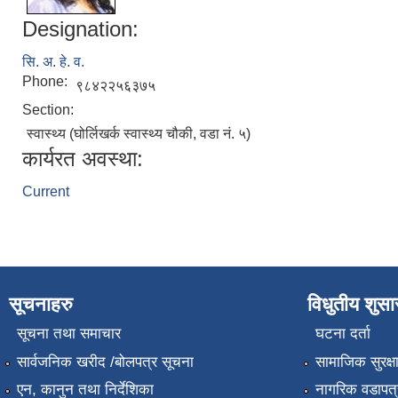
Designation:
सि. अ. हे. व.
Phone:
९८४२२५६३७५
Section:
स्वास्थ्य (घोर्लिखर्क स्वास्थ्य चौकी, वडा नं. ५)
कार्यरत अवस्था:
Current
सूचनाहरु
विधुतीय शुस
सूचना तथा समाचार
घटना दर्ता
सार्वजनिक खरीद /बोलपत्र सूचना
सामाजिक सुरक्ष
एन, कानुन तथा निर्देशिका
नागरिक वडापत्