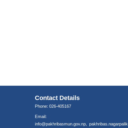
Contact Details
Phone: 026-405167
Email:
info@pakhribasmun.gov.np
,
pakhribas.nagarpal