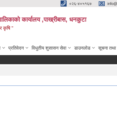
०२६-४०५१६७
info@
पालिकाको कार्यालय ,पाख्रीबास, धनकुटा
 र कृषि "
ा
प्रतिवेदन
विधुतीय शुसासन सेवा
डाउनलोड
सूचना तथा