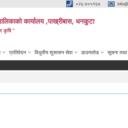
०२६-४०५१६७
info@
पालिकाको कार्यालय ,पाख्रीबास, धनकुटा
 र कृषि "
ा
प्रतिवेदन
विधुतीय शुसासन सेवा
डाउनलोड
सूचना तथा