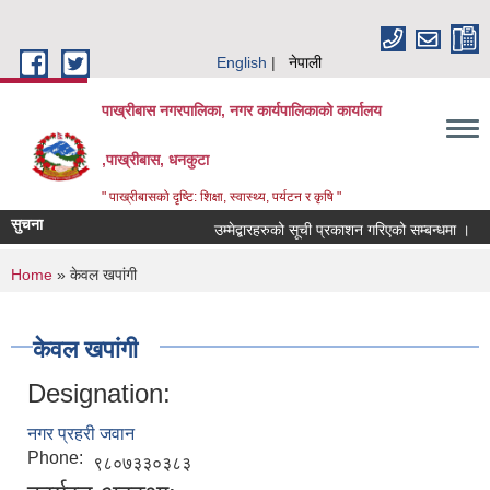
Skip to main content
English
नेपाली
पाख्रीबास नगरपालिका, नगर कार्यपालिकाको कार्यालय
,पाख्रीबास, धनकुटा
" पाख्रीबासको दृष्टि: शिक्षा, स्वास्थ्य, पर्यटन र कृषि "
सुचना
उम्मेद्बारहरुको सूची प्रकाशन गरिएको सम्बन्धमा ।
You are here
Home
» केवल खपांगी
केवल खपांगी
Designation:
नगर प्रहरी जवान
Phone:
९८०७३३०३८३