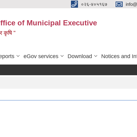
०२६-४०५१६७
info@
ffice of Municipal Executive
 र कृषि "
eports
eGov services
Download
Notices and In