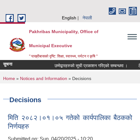
Skip to main content
English
नेपाली
Pakhribas Municipality, Office of
Municipal Executive
" पाख्रीबासको दृष्टि: शिक्षा, स्वास्थ्य, पर्यटन र कृषि "
सुचना
उम्मेद्बारहरुको सूची प्रकाशन गरिएको सम्बन्धमा ।
ठे
You are here
Home
»
Notices and Information
» Decisions
Decisions
मिति २०८२।०१।०५ गतेको कार्यपालिका बैठकको
निर्णयहरु
Submitted on:
Sun, 04/20/2025 - 10:20