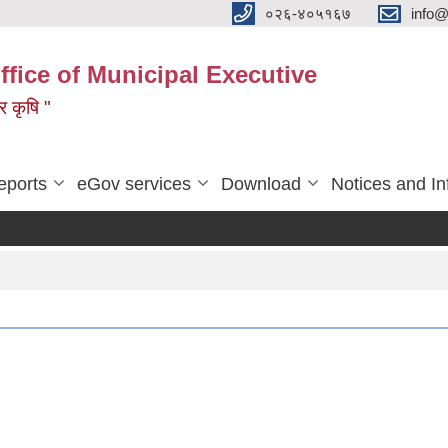
०२६-४०५१६७
info@
ffice of Municipal Executive
 र कृषि "
eports
eGov services
Download
Notices and In