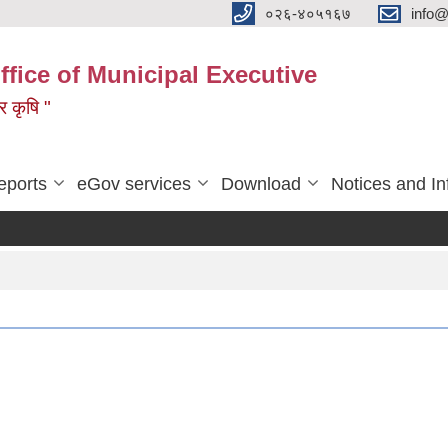
०२६-४०५१६७
info@
ffice of Municipal Executive
 र कृषि "
eports
eGov services
Download
Notices and In